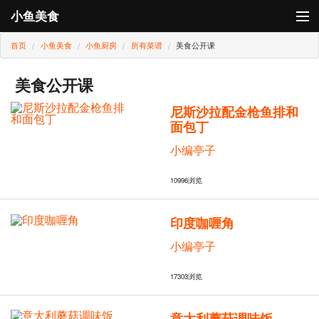
小鱼美食
首页
小鱼美食
小鱼厨房
所有菜谱
美食公开课
登录
小鱼厨房
美食公开课
尼斯沙拉配金枪鱼排和
小鱼卡
面包丁
小编亭子
10996
浏览
印度咖喱角
小编亭子
17303
浏览
意大利蘑菇调味饭