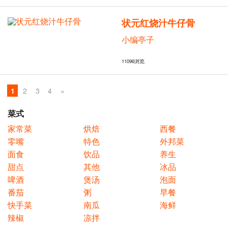
状元红烧汁牛仔骨
小编亭子
11096
浏览
1
2
3
4
»
菜式
家常菜
烘焙
西餐
零嘴
特色
外邦菜
面食
饮品
养生
甜点
其他
冰品
啤酒
煲汤
泡面
番茄
粥
早餐
快手菜
南瓜
海鲜
辣椒
凉拌