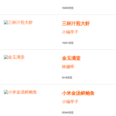
16230
浏览
三杯汁煎大虾
小编亭子
15241
浏览
金玉满堂
林姗晖
5418
浏览
小米金汤鲜鲍鱼
小编亭子
30344
浏览