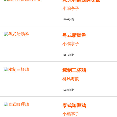
小编亭子
12663
浏览
粤式腊肠卷
小编亭子
13519
浏览
秘制三杯鸡
椰风海韵
10931
浏览
泰式咖喱鸡
小编亭子