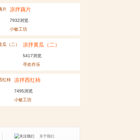
凉拌藕片
7932
浏览
小敏工坊
凉拌黄瓜（二）
5417
浏览
寻欢作乐
凉拌西红柿
7495
浏览
小敏工坊
关于我们