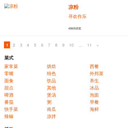
凉粉
寻欢作乐
43605
浏览
1
2
3
4
5
6
7
8
9
10
…
11
»
菜式
家常菜
烘焙
西餐
零嘴
特色
外邦菜
面食
饮品
养生
甜点
其他
冰品
啤酒
煲汤
泡面
番茄
粥
早餐
快手菜
南瓜
海鲜
辣椒
凉拌