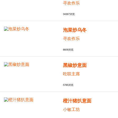
寻欢作乐
34367
浏览
泡菜炒乌冬
寻欢作乐
8609
浏览
黑椒炒意面
吃联主席
5785
浏览
橙汁猪扒意面
小敏工坊