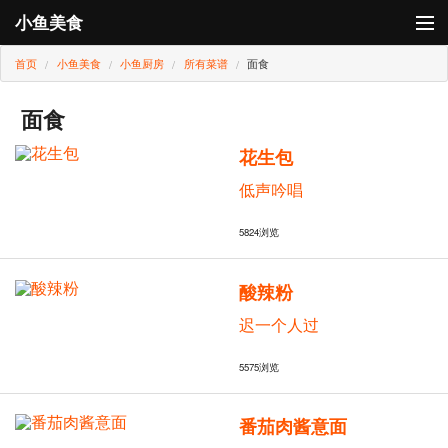
小鱼美食
首页
小鱼美食
小鱼厨房
所有菜谱
面食
登录
小鱼厨房
面食
花生包
小鱼卡
低声吟唱
5824
浏览
酸辣粉
迟一个人过
5575
浏览
番茄肉酱意面