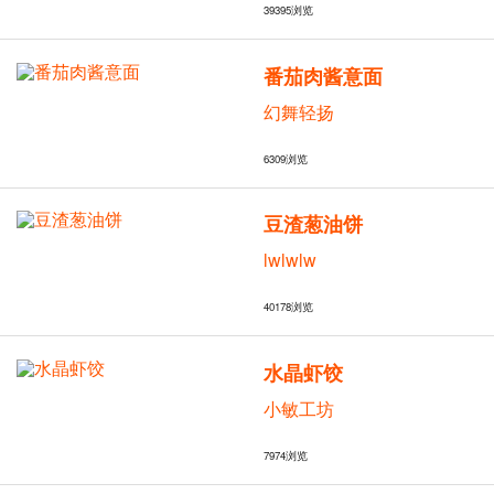
39395
浏览
番茄肉酱意面
幻舞轻扬
6309
浏览
豆渣葱油饼
lwlwlw
40178
浏览
水晶虾饺
小敏工坊
7974
浏览