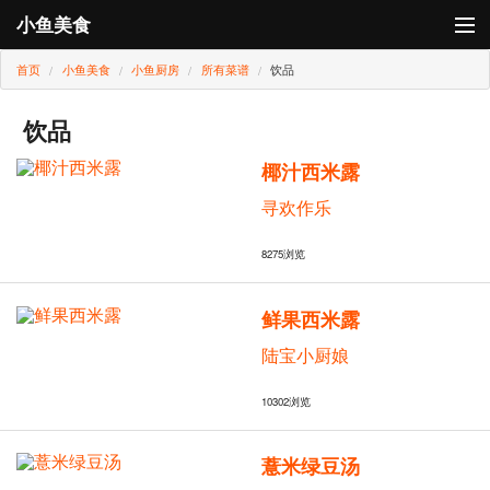
小鱼美食
首页
小鱼美食
小鱼厨房
所有菜谱
饮品
登录
小鱼厨房
饮品
椰汁西米露
小鱼卡
寻欢作乐
8275
浏览
鲜果西米露
陆宝小厨娘
10302
浏览
薏米绿豆汤