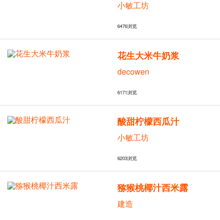
小敏工坊
6476
浏览
花生大米牛奶浆
decowen
6171
浏览
酸甜柠檬西瓜汁
小敏工坊
6203
浏览
猕猴桃椰汁西米露
建造