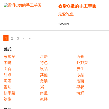
香滑Q嫩的手工芋圆
最爱吃鱼
19634
浏览
1
2
3
4
»
菜式
家常菜
烘焙
西餐
零嘴
特色
外邦菜
面食
饮品
养生
甜点
其他
冰品
啤酒
煲汤
泡面
番茄
粥
早餐
快手菜
南瓜
海鲜
辣椒
凉拌