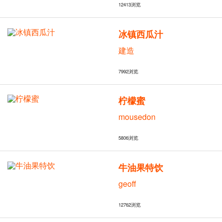
12413
浏览
冰镇西瓜汁
建造
7992
浏览
柠檬蜜
mousedon
5806
浏览
牛油果特饮
geoff
12762
浏览