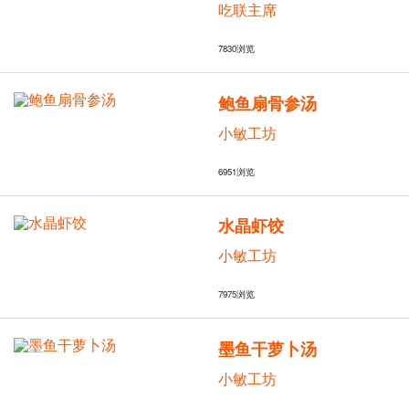
吃联主席
7830
浏览
鲍鱼扇骨参汤
小敏工坊
6951
浏览
水晶虾饺
小敏工坊
7975
浏览
墨鱼干萝卜汤
小敏工坊