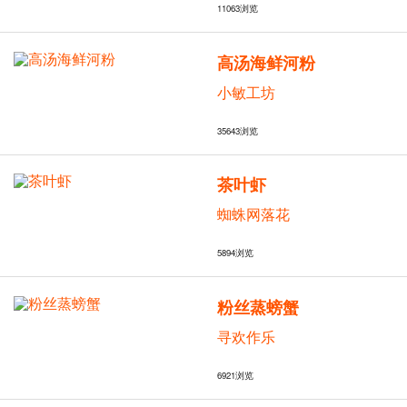
11063
浏览
高汤海鲜河粉
小敏工坊
35643
浏览
茶叶虾
蜘蛛网落花
5894
浏览
粉丝蒸螃蟹
寻欢作乐
6921
浏览