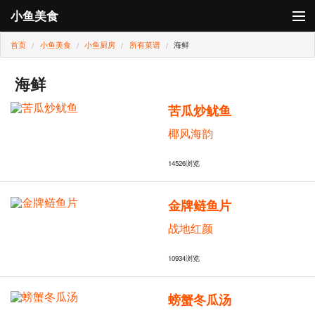
小鱼美食
首页
小鱼美食
小鱼厨房
所有菜谱
海鲜
登录
小鱼厨房
海鲜
苦瓜炒鱿鱼
小鱼卡
椰风海韵
14526
浏览
金牌鲢鱼片
战地红颜
10934
浏览
螃蟹冬瓜汤