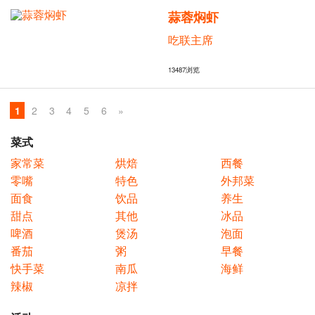
蒜蓉焖虾
吃联主席
13487
浏览
1
2
3
4
5
6
»
菜式
家常菜
烘焙
西餐
零嘴
特色
外邦菜
面食
饮品
养生
甜点
其他
冰品
啤酒
煲汤
泡面
番茄
粥
早餐
快手菜
南瓜
海鲜
辣椒
凉拌