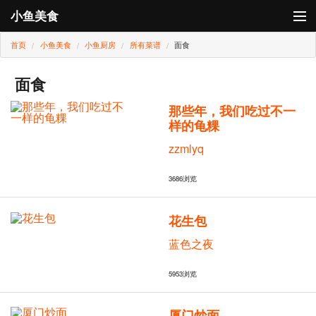
小鱼美食
首页
小鱼美食
小鱼厨房
所有菜谱
面食
登录
小鱼厨房
面食
那些年，我们吃过不一
小鱼卡
样的龟粿
zzmlyq
3686
浏览
花生包
蓝色之夜
5953
浏览
厦门炒面