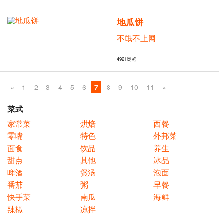
地瓜饼
不氓不上网
4921
浏览
«
1
2
3
4
5
6
7
8
9
10
11
»
菜式
家常菜
烘焙
西餐
零嘴
特色
外邦菜
面食
饮品
养生
甜点
其他
冰品
啤酒
煲汤
泡面
番茄
粥
早餐
快手菜
南瓜
海鲜
辣椒
凉拌