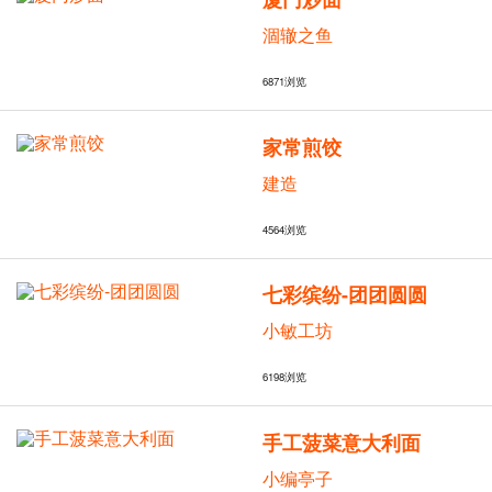
涸辙之鱼
6871
浏览
家常煎饺
建造
4564
浏览
七彩缤纷-团团圆圆
小敏工坊
6198
浏览
手工菠菜意大利面
小编亭子