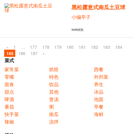
黑松露意式南瓜土豆球
小编亭子
5449
浏览
«
1
…
177
178
179
180
181
182
183
184
185
186
187
»
菜式
家常菜
烘焙
西餐
零嘴
特色
外邦菜
面食
饮品
养生
甜点
其他
冰品
啤酒
煲汤
泡面
番茄
粥
早餐
快手菜
南瓜
海鲜
辣椒
凉拌