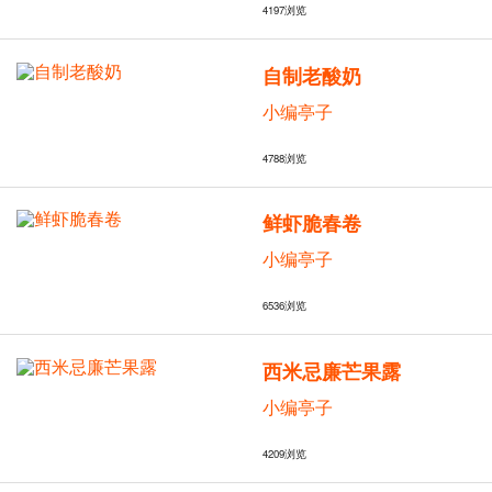
4197
浏览
自制老酸奶
小编亭子
4788
浏览
鲜虾脆春卷
小编亭子
6536
浏览
西米忌廉芒果露
小编亭子
4209
浏览