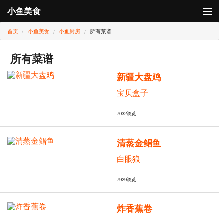
小鱼美食
首页
小鱼美食
小鱼厨房
所有菜谱
登录
小鱼厨房
所有菜谱
新疆大盘鸡
小鱼卡
宝贝盒子
7032
浏览
清蒸金鲳鱼
白眼狼
7929
浏览
炸香蕉卷