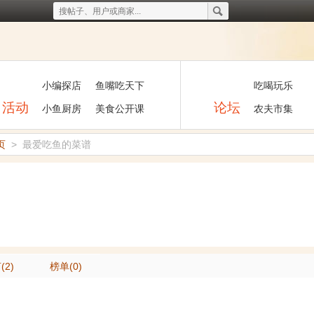
小编探店
鱼嘴吃天下
吃喝玩乐
活动
论坛
小鱼厨房
美食公开课
农夫市集
页
>
最爱吃鱼的菜谱
(2)
榜单(0)