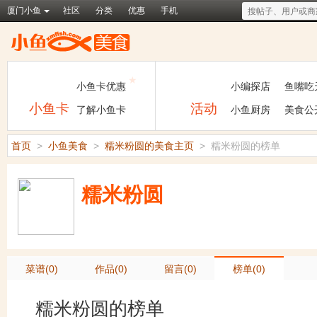
厦门小鱼
社区
分类
优惠
手机
★
小鱼卡优惠
小编探店
鱼嘴吃
小鱼卡
活动
了解小鱼卡
小鱼厨房
美食公
首页
>
小鱼美食
>
糯米粉圆的美食主页
>
糯米粉圆的榜单
糯米粉圆
菜谱(0)
作品(0)
留言(0)
榜单(0)
糯米粉圆的榜单