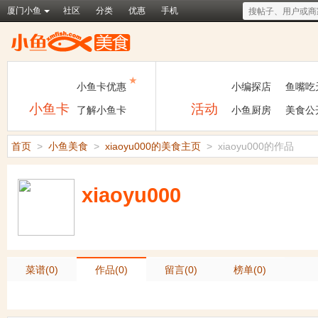
厦门小鱼
社区
分类
优惠
手机
★
小鱼卡优惠
小编探店
鱼嘴吃
小鱼卡
活动
了解小鱼卡
小鱼厨房
美食公
首页
>
小鱼美食
>
xiaoyu000的美食主页
>
xiaoyu000的作品
xiaoyu000
菜谱(0)
作品(0)
留言(0)
榜单(0)