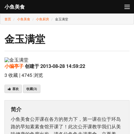
小鱼美食
首页
小鱼美食
小鱼厨房
金玉满堂
登录
小鱼厨房
金玉满堂
小鱼卡
小编亭子
创建于 2013-08-28 14:59:22
3 收藏 | 4745 浏览
喜欢
收藏
(3)
简介
小鱼美食公开课在各方的努力下，第一课在位于环岛
路的早知素素食馆开课了！此次公开课教学我们从美
味健康的角度出发，请各位鱼鱼走进素食，立夏养