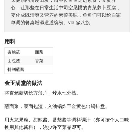
心，让那些在日常生活中司空见惯的青菜萝卜豆腐，
变化成既清爽又营养的素菜美味，鱼鱼们可以给自家
单调的餐桌增添道道缤纷。via @八旗
用料
杏鲍菇
面浆
面包渣
香菜
特制蘸酱
金玉满堂的做法
将杏鲍菇切长方薄片，焯水七分熟。
蘸面浆，裹面包渣，入油锅炸至金黄色出锅排盘。
用火龙果粒、甜辣酱、番茄酱等调料调汁（亦可按个人口味
换用其他酱料），浇少许至菜品即可。