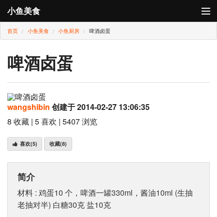
小鱼美食
首页
小鱼美食
小鱼厨房
啤酒卤蛋
登录
小鱼厨房
啤酒卤蛋
小鱼卡
wangshibin
创建于 2014-02-27 13:06:35
8 收藏 | 5 喜欢 | 5407 浏览
喜欢
(5)
收藏
(8)
简介
材料 : 鸡蛋10 个，啤酒一罐330ml，酱油10ml (生抽
老抽对半) 白糖30克 盐10克