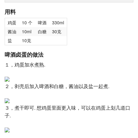
用料
鸡蛋
10 个
啤酒
330ml
酱油
10ml
白糖
30克
盐
10克
啤酒卤蛋的做法
１，鸡蛋加水煮熟.
２，剥壳后加入啤酒和白糖，酱油以及盐一起煮.
３，煮干即可. 想鸡蛋里面更入味，可以在鸡蛋上划几道口
子.