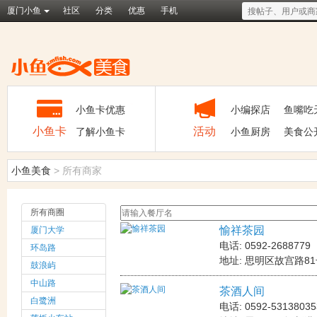
厦门小鱼
社区
分类
优惠
手机
★
小鱼卡优惠
小编探店
鱼嘴吃
小鱼卡
活动
了解小鱼卡
小鱼厨房
美食公
小鱼美食
>
所有商家
所有商圈
愉祥茶园
厦门大学
电话: 0592-2688779
环岛路
地址: 思明区故宫路8
鼓浪屿
中山路
茶酒人间
白鹭洲
电话: 0592-53138035