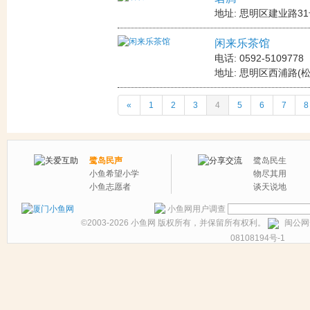
地址: 思明区建业路3
闲来乐茶馆
电话: 0592-5109778
地址: 思明区西浦路(
«
1
2
3
4
5
6
7
8
鹭岛民声
鹭岛民生
小鱼希望小学
物尽其用
小鱼志愿者
谈天说地
小鱼网用户调查
©2003-2026
小鱼网
版权所有，并保留所有权利。
闽公网安
08108194号-1