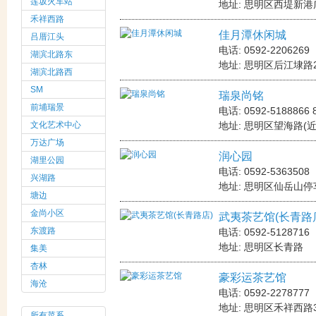
莲坂火车站
地址: 思明区西堤新港
禾祥西路
佳月潭休闲城
吕厝江头
电话: 0592-2206269
湖滨北路东
地址: 思明区后江埭路
湖滨北路西
SM
瑞泉尚铭
前埔瑞景
电话: 0592-5188866 
文化艺术中心
地址: 思明区望海路(
万达广场
润心园
湖里公园
电话: 0592-5363508
兴湖路
地址: 思明区仙岳山停
塘边
金尚小区
武夷茶艺馆(长青路
东渡路
电话: 0592-5128716
地址: 思明区长青路
集美
杏林
豪彩运茶艺馆
海沧
电话: 0592-2278777
地址: 思明区禾祥西路3
所有菜系