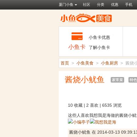
厦门小鱼
社区
分类
优惠
手机
★
小鱼卡优惠
小鱼卡
了解小鱼卡
首页
>
小鱼美食
>
小鱼厨房
>
酱烧
酱烧小鱿鱼
家常菜
特色
10 收藏 | 2 喜欢 | 6535 浏览
这些人喜欢我想我是海做的酱烧小鱿
酱烧小鱿鱼 在 2014-03-13 09:3