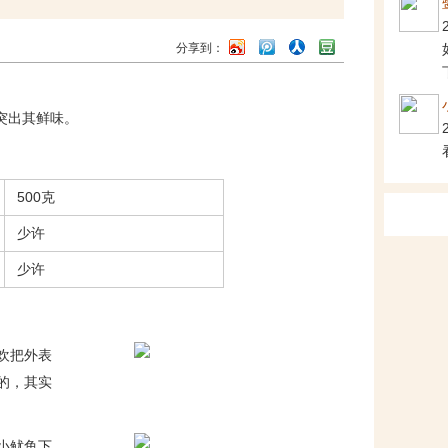
分享到：
突出其鲜味。
500克
少许
少许
欢把外表
的，其实
小鱿鱼下