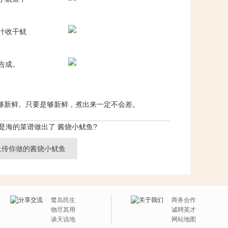
汁收干鱿
告成。
够新鲜。只要是够新鲜，煮出来一定不会差。
是海的菜谱做出了 酱烧小鱿鱼?
上传你做的酱烧小鱿鱼
鹭岛民生
商务合作
物尽其用
诚聘英才
谈天说地
网站地图