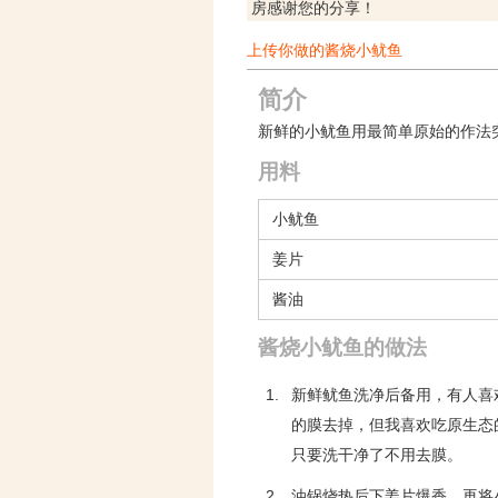
房感谢您的分享！
上传你做的酱烧小鱿鱼
简介
新鲜的小鱿鱼用最简单原始的作法
用料
小鱿鱼
姜片
酱油
酱烧小鱿鱼的做法
1.
新鲜鱿鱼洗净后备用，有人喜
的膜去掉，但我喜欢吃原生态
只要洗干净了不用去膜。
2.
油锅烧热后下姜片爆香，再将