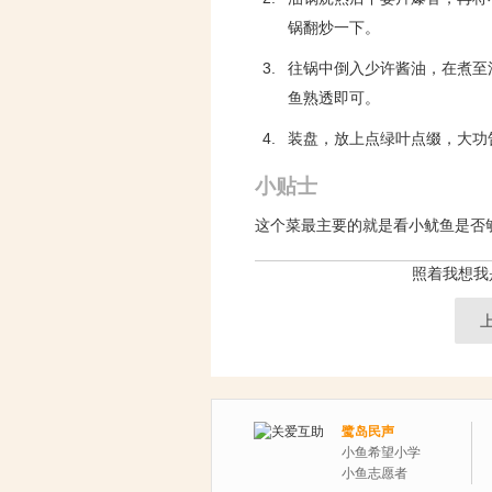
锅翻炒一下。
3.
往锅中倒入少许酱油，在煮至
鱼熟透即可。
4.
装盘，放上点绿叶点缀，大功
小贴士
这个菜最主要的就是看小鱿鱼是否
照着我想我
鹭岛民声
小鱼希望小学
小鱼志愿者