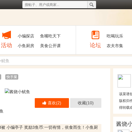
小编探店
鱼嘴吃天下
吃喝玩乐
活动
论坛
小鱼厨房
美食公开课
农夫市集
小鱿鱼
快手菜
该菜谱创建
版权归
喜欢
(2)
收藏
(10)
得转载
鱼
酱烧
9:13被 小编亭子 奖励3鱼币
:一切有情，依食而生！小鱼厨