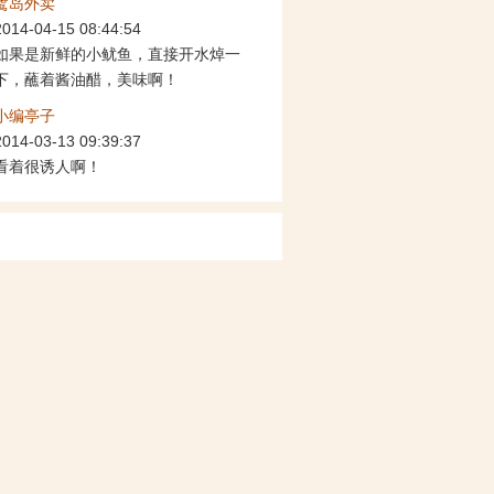
鹭岛外卖
2014-04-15 08:44:54
如果是新鲜的小鱿鱼，直接开水焯一
下，蘸着酱油醋，美味啊！
小编亭子
2014-03-13 09:39:37
看着很诱人啊！