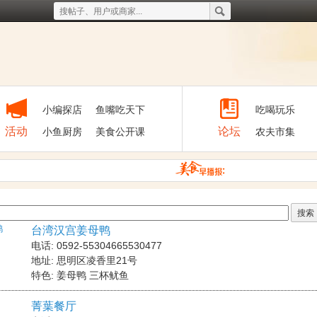
小编探店
鱼嘴吃天下
吃喝玩乐
活动
论坛
小鱼厨房
美食公开课
农夫市集
台湾汉宫姜母鸭
电话: 0592-55304665530477
地址: 思明区凌香里21号
特色: 姜母鸭 三杯鱿鱼
菁葉餐厅