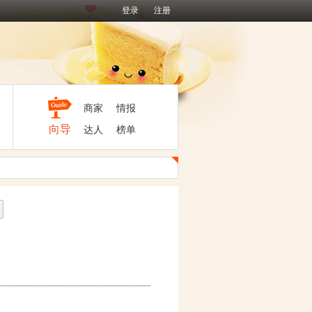
登录
注册
商家
情报
向导
达人
榜单