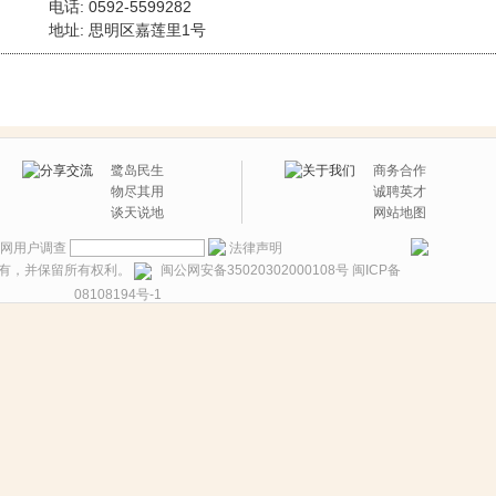
电话: 0592-5599282
地址: 思明区嘉莲里1号
鹭岛民生
商务合作
物尽其用
诚聘英才
谈天说地
网站地图
网用户调查
法律声明
有，并保留所有权利。
闽公网安备35020302000108号
闽ICP备
08108194号-1